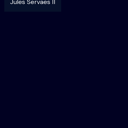
Jules Servaes II
Veemnatie