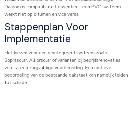
Daarom is compatibiliteit essentieel: een PVC-systeem
werkt niet op bitumen en vice versa.
Stappenplan Voor
Implementatie
Het kiezen voor een geïntegreerd systeem zoals
Soprasolar, Alkorsolar of varianten bij bedrijfsrenovaties
vereist een zorgvuldige voorbereiding. Een foutieve
beoordeling van de bestaande dakstaat kan namelijk leiden
tot schade.
Grondige Dakinspectie:
Voordat er iets getekend
wordt, moet een expert de huidige staat van het dak
beoordelen. Is de dakbedekking nog soepel genoeg om
op te lassen? Zijn er tekenen van veroudering of
craquelé?