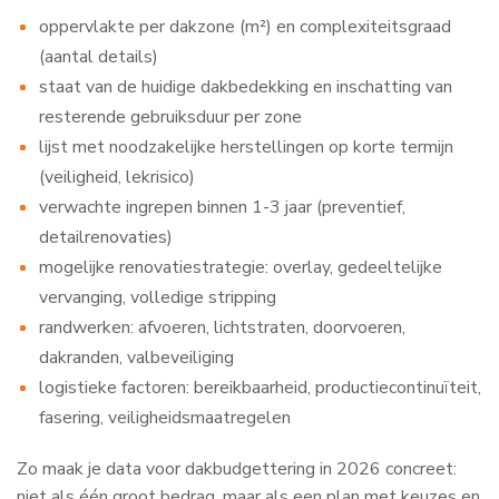
oppervlakte per dakzone (m²) en complexiteitsgraad
(aantal details)
staat van de huidige dakbedekking en inschatting van
resterende gebruiksduur per zone
lijst met noodzakelijke herstellingen op korte termijn
(veiligheid, lekrisico)
verwachte ingrepen binnen 1-3 jaar (preventief,
detailrenovaties)
mogelijke renovatiestrategie: overlay, gedeeltelijke
vervanging, volledige stripping
randwerken: afvoeren, lichtstraten, doorvoeren,
dakranden, valbeveiliging
logistieke factoren: bereikbaarheid, productiecontinuïteit,
fasering, veiligheidsmaatregelen
Zo maak je data voor dakbudgettering in 2026 concreet:
niet als één groot bedrag, maar als een plan met keuzes en